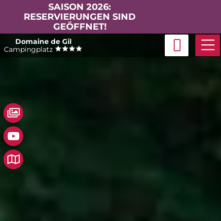
SAISON 2026:
RESERVIERUNGEN SIND
GEÖFFNET!
Skip
Domaine de Gil
to
Campingplatz
content