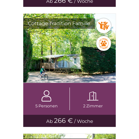
266 €
Ab
/ Woche
Cottage Tradition Famille
5 Personen
2 Zimmer
266 €
Ab
/ Woche