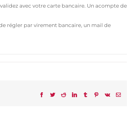
 validez avec votre carte bancaire. Un acompte de
 de régler par virement bancaire, un mail de
Facebook
Twitter
Reddit
LinkedIn
Tumblr
Pinterest
Vk
Email