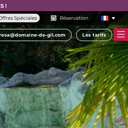
S !
Offres Spéciales
Réservation
resa@domaine-de-gil.com
Les tarifs