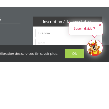
S
✕
Besoin d'aide ?
Ok
lioration des services.
En savoir plus
.