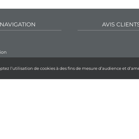
NAVIGATION
AVIS CLIENT
ion
 & animations
ptez l’utilisation de cookies à des fins de mesure d’audience et d’amé
nts
es
Réservez
votre séjour
PREMIUM
CONFORT
SSENTIELLE
stes
rs
ues
données