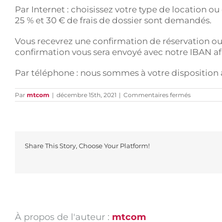
Par Internet : choisissez votre type de location
25 % et 30 € de frais de dossier sont demandés.
Vous recevrez une confirmation de réservation ou u
confirmation vous sera envoyé avec notre IBAN af
Par téléphone : nous sommes à votre disposition a
sur
Par
mtcom
|
décembre 15th, 2021
|
Commentaires fermés
Comment
réserver
un
séjour
au
Domaine
Share This Story, Choose Your Platform!
de
Gil
?
À propos de l'auteur :
mtcom