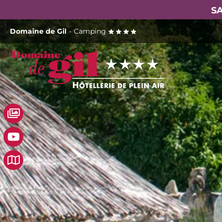
SA
Passer
Domaine de Gil
-
Camping
au
contenu