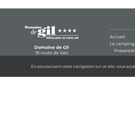
Accueil
Le camping
Domaine de Gil
Présentat
91 route de Vals
Services
07200 UCEL (Aubenas)
Activités
En poursuivant votre navigation sur ce site, vous acce
Emplaceme
Mobil-Hom
+33 (0)4 75 94 63 63
Gamme 
Facebook
Gamme 
Instagram
Gamme E
Les tarifs
Rejoignez notre équipe !
Spécial curi
Aux alentou
Infos pratiq
Nos coor