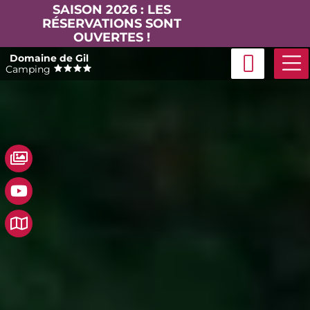
SAISON 2026 : LES
RÉSERVATIONS SONT
OUVERTES !
Passer
Domaine de Gil
au
Camping
contenu