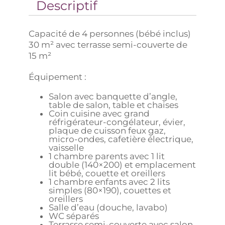
Descriptif
Capacité de 4 personnes (bébé inclus)
30 m² avec terrasse semi-couverte de
15 m²
Équipement :
Salon avec banquette d’angle,
table de salon, table et chaises
Coin cuisine avec grand
réfrigérateur-congélateur, évier,
plaque de cuisson feux gaz,
micro-ondes, cafetière électrique,
vaisselle
1 chambre parents avec 1 lit
double (140×200) et emplacement
lit bébé, couette et oreillers
1 chambre enfants avec 2 lits
simples (80×190), couettes et
oreillers
Salle d’eau (douche, lavabo)
WC séparés
Terrasse semi-couverte avec salon