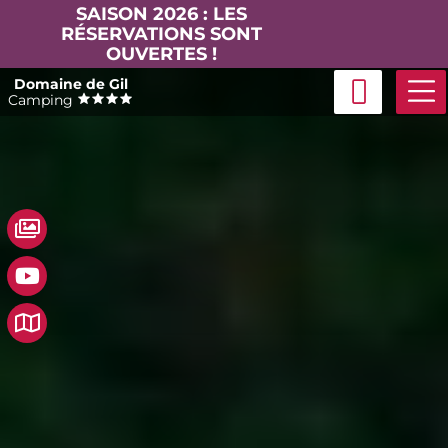
SAISON 2026 : LES
RÉSERVATIONS SONT
OUVERTES !
Passer
Domaine de Gil
au
Camping
contenu