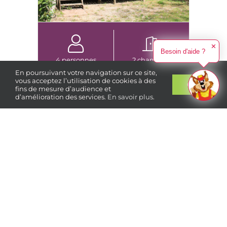
✕
Besoin d'aide ?
4 personnes
2 chambres
En poursuivant votre navigation sur ce site,
vous acceptez l’utilisation de cookies à des
310 €
À partir de
/ semaine
Ok
fins de mesure d’audience et
d’amélioration des services.
En savoir plus
.
Réservez
votre séjour
Grand Cottage