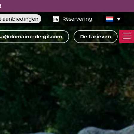
!
e aanbiedingen
Reservering
sa@domaine-de-gil.com
De tarieven