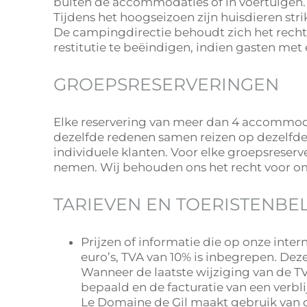
buiten de accommodaties of in voertuigen.
Tijdens het hoogseizoen zijn huisdieren s
De campingdirectie behoudt zich het recht
restitutie te beëindigen, indien gasten me
GROEPSRESERVERINGEN
Elke reservering van meer dan 4 accommoda
dezelfde redenen samen reizen op dezelfde
individuele klanten. Voor elke groepsreserv
nemen. Wij behouden ons het recht voor om
TARIEVEN EN TOERISTENBE
Prijzen of informatie die op onze inter
euro’s, TVA van 10% is inbegrepen. Deze 
Wanneer de laatste wijziging van de T
bepaald en de facturatie van een verbli
Le Domaine de Gil maakt gebruik van de