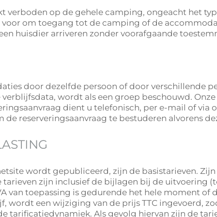
trikt verboden op de gehele camping, ongeacht het 
 voor om toegang tot de camping of de accommodatie
t een huisdier arriveren zonder voorafgaande toeste
ties door dezelfde persoon of door verschillende p
 verblijfsdata, wordt als een groep beschouwd. Onze
eringsaanvraag dient u telefonisch, per e-mail of vi
 de reserveringsaanvraag te bestuderen alvorens dez
LASTING
netsite wordt gepubliceerd, zijn de basistarieven. Zij
tarieven zijn inclusief de bijlagen bij de uitvoering (
VA van toepassing is gedurende het hele moment of d
jf, wordt een wijziging van de prijs TTC ingevoerd, z
 tarificatiedynamiek. Als gevolg hiervan zijn de tar