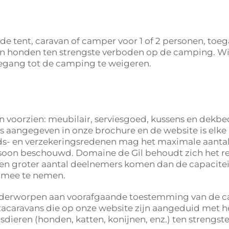
e tent, caravan of camper voor 1 of 2 personen, toeg
zijn honden ten strengste verboden op de camping. W
egang tot de camping te weigeren.
oorzien: meubilair, serviesgoed, kussens en dekbed. 
oals aangegeven in onze brochure en de website is 
ds- en verzekeringsredenen mag het maximale aantal
rsoon beschouwd. Domaine de Gil behoudt zich het r
 een groter aantal deelnemers komen dan de capacit
n mee te nemen.
onderworpen aan voorafgaande toestemming van de cam
stacaravans die op onze website zijn aangeduid met he
isdieren (honden, katten, konijnen, enz.) ten strengst