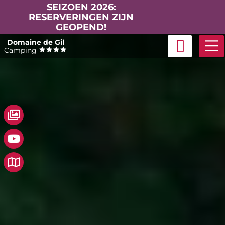
SEIZOEN 2026:
RESERVERINGEN ZIJN
GEOPEND!
Skip
Domaine de Gil
to
Camping
content