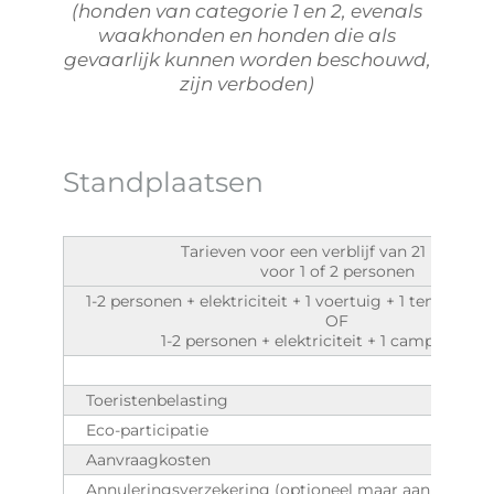
(honden van categorie 1 en 2, evenals
waakhonden en honden die als
gevaarlijk kunnen worden beschouwd,
zijn verboden)
Standplaatsen
Tarieven voor een verblijf van 21 nachten
voor 1 of 2 personen
1-2 personen + elektriciteit + 1 voertuig + 1 tent of ca
OF
1-2 personen + elektriciteit + 1 camper + ho
Sup
Toeristenbelasting
Eco-participatie
Aanvraagkosten
Annuleringsverzekering (optioneel maar aanbevolen