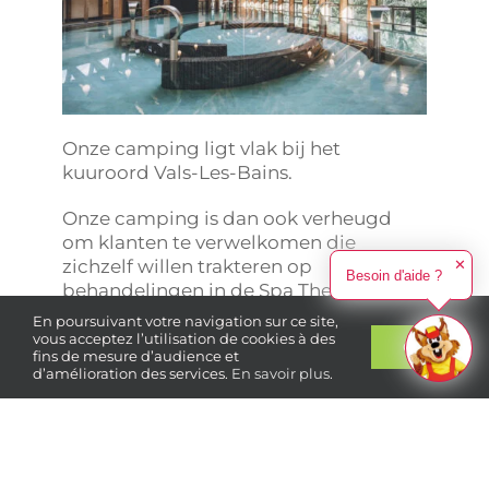
Onze camping ligt vlak bij het
kuuroord Vals-Les-Bains.
Onze camping is dan ook verheugd
om klanten te verwelkomen die
zichzelf willen trakteren op
✕
Besoin d'aide ?
behandelingen in de Spa Thermale de
Vals-les-Bains.
En poursuivant votre navigation sur ce site,
vous acceptez l’utilisation de cookies à des
Ok
fins de mesure d’audience et
Voor degenen met een bewijs van
d’amélioration des services.
En savoir plus
.
behandeling hebben we zelfs een
voorkeursaanbod samengesteld. Dit
Boek
uw verblijf
tarief is geldig in het laagseizoen (van
18 april tot 5 juli en van 23 augustus tot
28 september) en voor een verblijf van